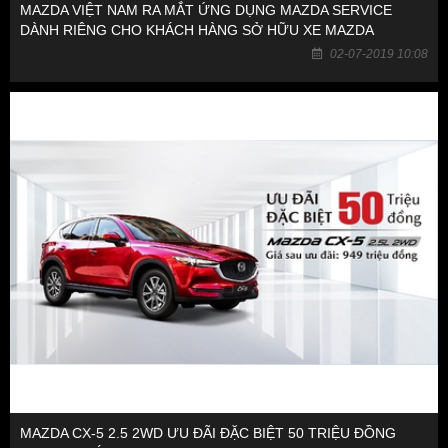
MAZDA VIỆT NAM RA MẮT ỨNG DỤNG MAZDA SERVICE
DÀNH RIÊNG CHO KHÁCH HÀNG SỞ HỮU XE MAZDA
02-07-2019 10:08
MAZDA CX-5 2.5 2WD ƯU ĐÃI ĐẶC BIỆT 50 TRIỆU ĐỒNG