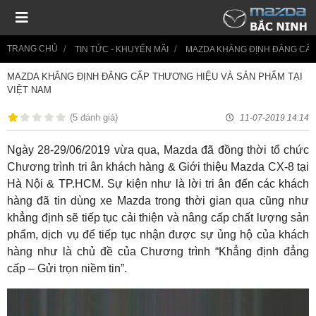
TRANG CHỦ
TIN TỨC - KHUYẾN MÃI
MAZDA KHẲNG ĐỊNH ĐẲNG CẤP 
MAZDA KHẲNG ĐỊNH ĐẲNG CẤP THƯƠNG HIỆU VÀ SẢN PHẨM TẠI
VIỆT NAM
(
5 đánh giá
)
11-07-2019 14:14
Ngày 28-29/06/2019 vừa qua, Mazda đã đồng thời tổ chức
Chương trình tri ân khách hàng & Giới thiệu Mazda CX-8 tại
Hà Nội & TP.HCM. Sự kiện như là lời tri ân đến các khách
hàng đã tin dùng xe Mazda trong thời gian qua cũng như
khẳng định sẽ tiếp tục cải thiện và nâng cấp chất lượng sản
phẩm, dịch vụ để tiếp tục nhận được sự ủng hộ của khách
hàng như là chủ đề của Chương trình “Khẳng định đẳng
cấp – Gửi trọn niềm tin”.