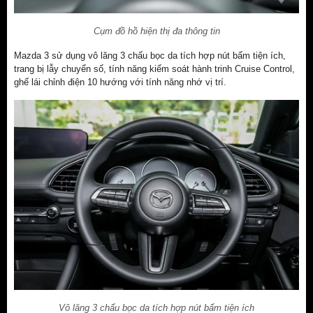
Cụm đồ hồ hiện thị đa thông tin
Mazda 3 sử dụng vô lăng 3 chấu bọc da tích hợp nút bấm tiện ích,
trang bị lẫy chuyển số, tính năng kiểm soát hành trinh Cruise Control,
ghế lái chỉnh điện 10 hướng với tính năng nhớ vị trí.
Vô lăng 3 chấu bọc da tích hợp nút bấm tiện ích