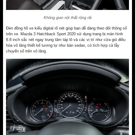
Không gian nội thất rộng rãi
Đèn đồng hồ xe kiểu digital rõ nét giúp bạn dễ dàng theo dõi thông số
trên xe. Mazda 3 Hatchback Sport 2020 sử dụng trang bị màn hình
8.8 inch sắc nét ngay trung tâm táp lô và các vị trí như cửa gió điều
hòa vô lăng thiết kế tương tự như bản sedan, có tích hợp cả lẫy
chuyển số trên vô lăng.