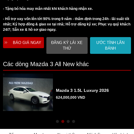
- Tặng bó hóa may mắn nhất khi khách hàng nhận xe.
- Hỗ trợ vay vốn lên tới 90% trong 9 năm - thẩm định trong 24h - lãi suất tốt
nhất; Ký hợp đồng & giao xe tại nhà; Hỗ trợ đăng ký xe; Phục vụ quý khách
24/7; Sẵn xe & hồ sơ giao ngay.
BÁO GIÁ NGAY
ĐĂNG KÝ LÁI XE
ƯỚC TÍNH LĂN
THỬ
BÁNH
Các dòng Mazda 3 All New khác
Mazda 3 1.5L Luxury 2026
624,000,000 VND