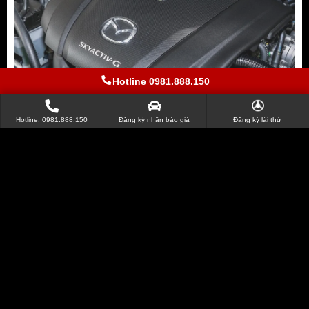
Hotline 0981.888.150
Hotline: 0981.888.150
Đăng ký nhận báo giá
Đăng ký lái thử
Động cơ vận hành mạnh mẽ
Mazda 3 2020 Hatchback Sport
bán tại Việt Nam được trang bị động
cơ phun xăng trực tiếp Skyactiv-G với 2 lựa chọn gồm:
Động cơ
Mazda 3
2020
Hatchback 1.5L Sport
cho công suất 110
mã lực, mô-men xoắn 146 Nm.
Động cơ
Mazda 3
2020
Hatchback 2.0L Sport
cho công suất 153
mã lực, mô-men xoắn 200 Nm.
+ Hai khối động cơ này đều kết hợp với hộp số tự động 6 cấp và hệ
dẫn động cầu trước FWD. Đường kính mâm xe sẽ có lựa chọn 16
inch và 18 inch tùy phiên bản.