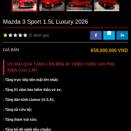
Mazda 3 Sport 1.5L Luxury 2026
(
5 đánh giá
)
GIÁ BÁN
659,000,000 VND
ƯU ĐÃI QUÀ TẶNG LÊN ĐẾN 40 TRIỆU CÙNG GÓI PHỤ
KIỆN CAO CẤP
- Tặng trực tiếp tiền mặt lớn nhất;
- Tặng 01 năm bảo hiểm thân vỏ xe;
- Tặng dán kính Llumar (U.S.A);
- Tặng túi cứu hộ;
- Tặng thảm trải sàn;
- Tặng bộ đồ nghề tiêu chuẩn;