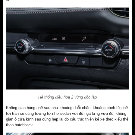
Hệ thống điều hòa 2 vùng độc lập
Không gian hàng ghế sau như khoảng duỗi chân, khoảng cách từ ghế
tới trần xe cũng tương tự như sedan với độ ngã lưng vừa đủ, không
gian ô cửa kính sau cũng hẹp lại do cấu trúc thiên kế xe theo kiểu thể
thao hatchback.